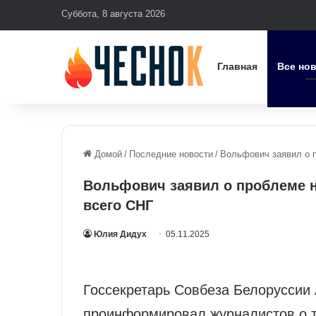
Суббота, 8 августа 2026
Главная
Все но
Домой
/
Последние новости
/
Вольфович заявил о п
Вольфович заявил о проблеме н
всего СНГ
Юлия Дидух
05.11.2025
Госсекретарь Совбеза Белоруссии
проинформировал журналистов о т