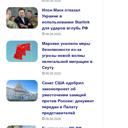
08.08.2026
Илон Маск отказал
Украине в
использовании Starlink
для ударов вглубь РФ
08.08.2026
Марокко усилило меры
безопасности из‑за
угрозы новой волны
нелегальной миграции в
Сеуту
08.08.2026
Сенат США одобрил
законопроект об
ужесточении санкций
против России: документ
передан в Палату
представителей
08.08.2026