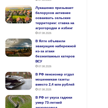
Лукашенко призывает
белорусов активнее
осваивать сельские
территории: ставка на
агрогородки и избинг
07.08.2026
В Ялте объявили
эвакуацию набережной
из-за атаки
безэкипажных катеров
ВСУ
07.08.2026
В РФ пенсионер отдал
мошенникам газеты
вместо 2,4 млн рублей
07.08.2026
В РФ от укуса гадюки
умер 73-летний
экскурсовод