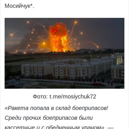
Мосийчук*.
Фото: t.me/mosiychuk72
«Ракета попала в склад боеприпасов!
Среди прочих боеприпасов были
кассетные и с обедненным ураном»
, —