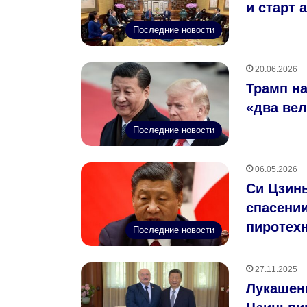
и старт 
Последние новости
20.06.2026
Трамп н
«два ве
Последние новости
06.05.2026
Си Цзин
спасени
пиротехн
Последние новости
27.11.2025
Лукашен