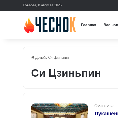
Суббота, 8 августа 2026
Главная
Все но
Домой
/
Си Цзиньпин
Си Цзиньпин
29.06.2026
Лукашенк