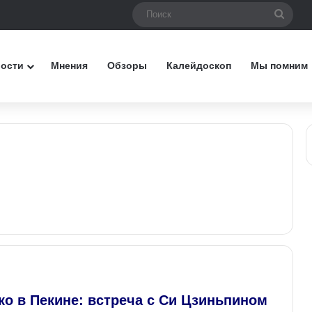
Поис
вости
Мнения
Обзоры
Калейдоскоп
Мы помним
о в Пекине: встреча с Си Цзиньпином