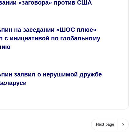
вании «заговора» против США
ьпин на заседании «ШОС плюс»
л с инициативой по глобальному
нию
ьпин заявил о нерушимой дружбе
Беларуси
Next page