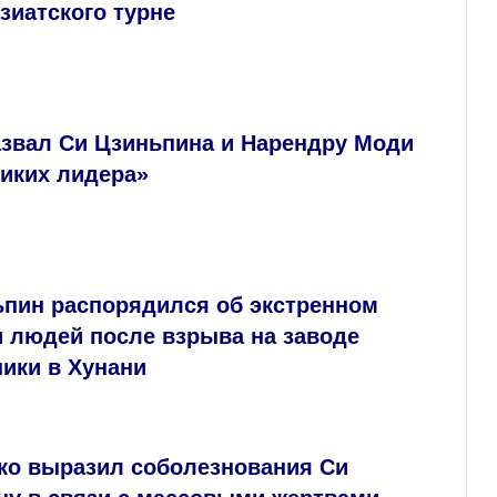
азиатского турне
азвал Си Цзиньпина и Нарендру Моди
ликих лидера»
ьпин распорядился об экстренном
и людей после взрыва на заводе
ики в Хунани
ко выразил соболезнования Си