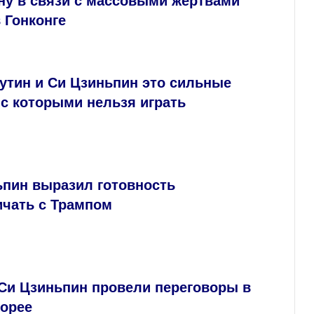
ну в связи с массовыми жертвами
 Гонконге
утин и Си Цзиньпин это сильные
с которыми нельзя играть
ьпин выразил готовность
ичать с Трампом
 Си Цзиньпин провели переговоры в
орее