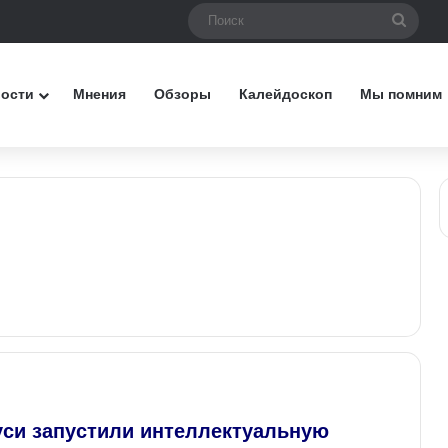
Поис
вости
Мнения
Обзоры
Калейдоскоп
Мы помним
уси запустили интеллектуальную