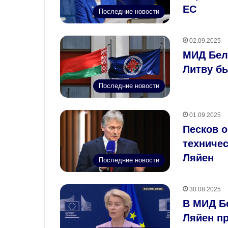
ЕС
Последние новости
02.09.2025
МИД Бел
Литву б
Последние новости
01.09.2025
Песков о
техниче
Ляйен
Последние новости
30.08.2025
В МИД Б
Ляйен пр