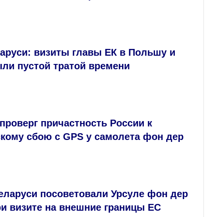
аруси: визиты главы ЕК в Польшу и
ыли пустой тратой времени
проверг причастность России к
скому сбою с GPS у самолета фон дер
еларуси посоветовали Урсуле фон дер
и визите на внешние границы ЕС