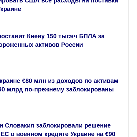
ировать США все расходы на поставки
Украине
оставит Киеву 150 тысяч БПЛА за
мороженных активов России
краине €80 млн из доходов по активам
€90 млрд по‑прежнему заблокированы
 и Словакия заблокировали решение
ЕС о военном кредите Украине на €90