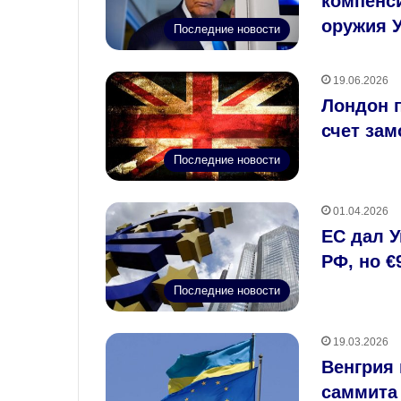
компенс
оружия 
Последние новости
19.06.2026
Лондон п
счет за
Последние новости
01.04.2026
ЕС дал У
РФ, но 
Последние новости
19.03.2026
Венгрия
саммита 