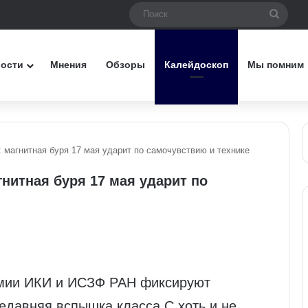
Поис
вости
Мнения
Обзоры
Калейдоскоп
Мы помним
 магнитная буря 17 мая ударит по самочувствию и технике
нитная буря 17 мая ударит по
омии ИКИ и ИСЗФ РАН фиксируют
едавняя вспышка класса C хоть и не