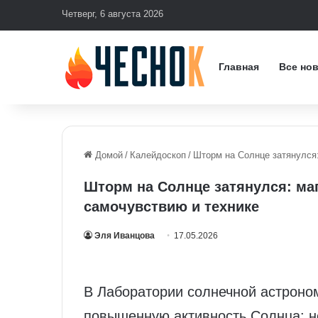
Четверг, 6 августа 2026
Главная
Все но
Домой
/
Калейдоскоп
/
Шторм на Солнце затянулся:
Шторм на Солнце затянулся: маг
самочувствию и технике
Эля Иванцова
17.05.2026
В Лаборатории солнечной астрон
повышенную активность Солнца: н