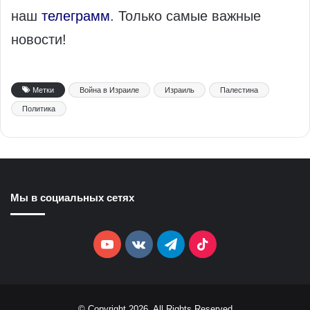
наш
телеграмм
. Только самые важные
новости!
Метки
Война в Израиле
Израиль
Палестина
Политика
Мы в социальных сетях
YouTube
vk.com
Telegram
TikTok
© Copyright 2026, All Rights Reserved