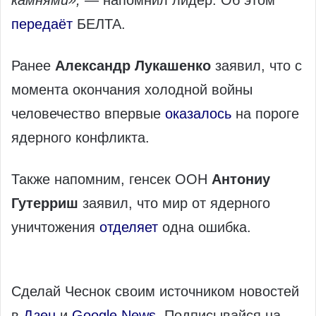
камнями»,
— напомнил лидер. Об этом
передаёт
БЕЛТА.
Ранее
Александр Лукашенко
заявил, что с
момента окончания холодной войны
человечество впервые
оказалось
на пороге
ядерного конфликта.
Также напомним, генсек ООН
Антониу
Гутерриш
заявил, что мир от ядерного
уничтожения
отделяет
одна ошибка.
Сделай Чеснок своим источником новостей
в
Дзен
и
Google News
. Подписывайся на