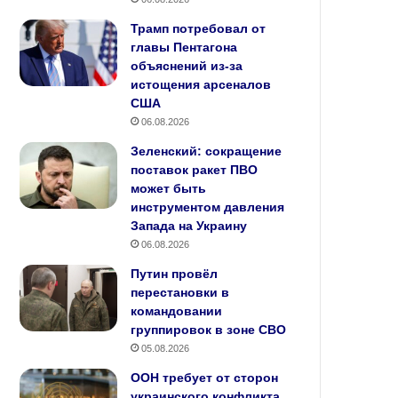
Трамп потребовал от
главы Пентагона
объяснений из‑за
истощения арсеналов
США
06.08.2026
Зеленский: сокращение
поставок ракет ПВО
может быть
инструментом давления
Запада на Украину
06.08.2026
Путин провёл
перестановки в
командовании
группировок в зоне СВО
05.08.2026
ООН требует от сторон
украинского конфликта