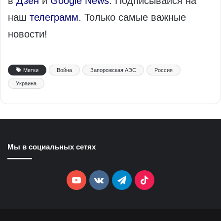
в
Дзен
и
Google News
. Подписывайся на
наш
телеграмм
. Только самые важные
новости!
Метки
Война
Запорожская АЭС
Россия
Украина
Мы в социальных сетях
YouTube
vk.com
Telegram
TikTok