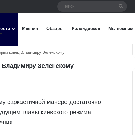
Поис
вости
Мнения
Обзоры
Калейдоскоп
Мы помним
орый конец Владимиру Зеленскому
ц Владимиру Зеленскому
у саркастичной манере достаточно
удущем главы киевского режима
ения.