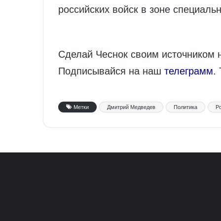
российских войск в зоне специаль
Сделай Чеснок своим источником 
Подписывайся на наш
телеграмм
.
Метки
Дмитрий Медведев
Политика
Р