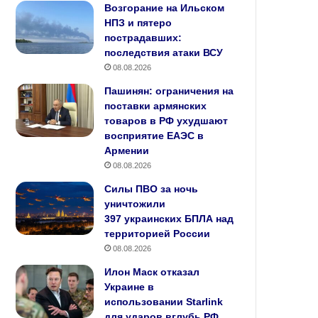
Возгорание на Ильском
НПЗ и пятеро
пострадавших:
последствия атаки ВСУ
08.08.2026
Пашинян: ограничения на
поставки армянских
товаров в РФ ухудшают
восприятие ЕАЭС в
Армении
08.08.2026
Силы ПВО за ночь
уничтожили
397 украинских БПЛА над
территорией России
08.08.2026
Илон Маск отказал
Украине в
использовании Starlink
для ударов вглубь РФ