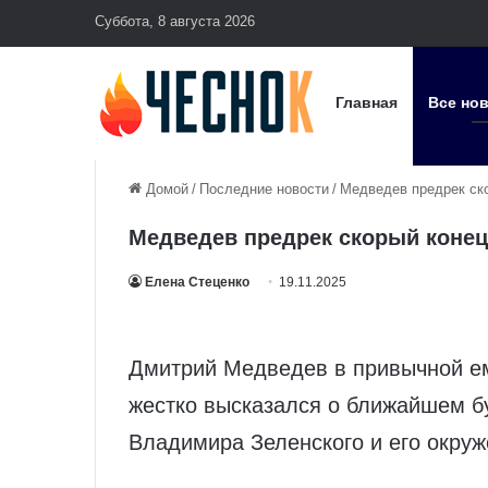
Суббота, 8 августа 2026
Главная
Все но
Домой
/
Последние новости
/
Медведев предрек ск
Медведев предрек скорый коне
Елена Стеценко
19.11.2025
Дмитрий Медведев в привычной ем
жестко высказался о ближайшем б
Владимира Зеленского и его окруж