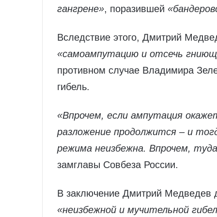
гангрене»
, поразившей
«бандеров
Вследствие этого, Дмитрий Медвед
«самоампутацию и отсечь гниющ
противном случае Владимира Зелен
гибель.
«Впрочем, если ампутация окаже
разложение продолжится – и тог
режима неизбежна. Впрочем, туда
замглавы Совбеза России.
В заключение Дмитрий Медведев д
«неизбежной и мучительной гибе