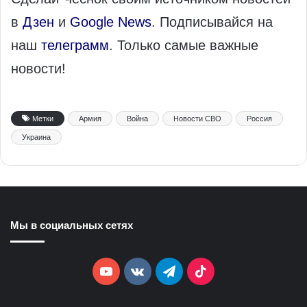
в
Дзен
и
Google News
. Подписывайся на
наш
телеграмм
. Только самые важные
новости!
Метки
Армия
Война
Новости СВО
Россия
Украина
Мы в социальных сетях
YouTube
vk.com
Telegram
TikTok