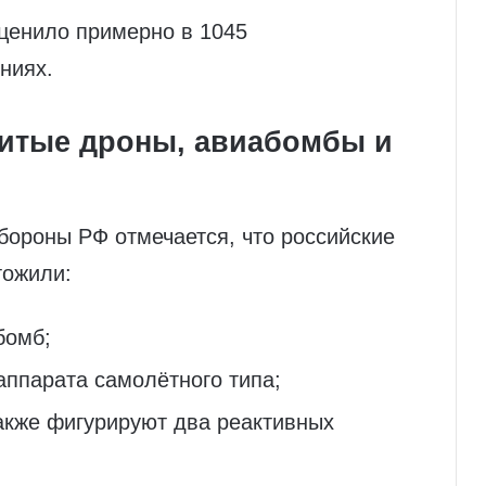
ценило примерно в 1045
ниях.
битые дроны, авиабомбы и
бороны РФ отмечается, что российские
тожили:
бомб;
аппарата самолётного типа;
также фигурируют два реактивных