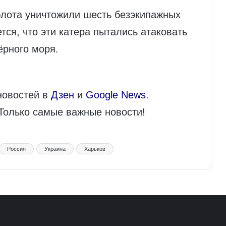
флота уничтожили шесть безэкипажных
тся, что эти катера пытались атаковать
ёрного моря.
новостей в
Дзен
и
Google News
.
 Только самые важные новости!
Россия
Украина
Харьков