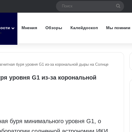
Поис
вости
Мнения
Обзоры
Калейдоскоп
Мы помним
гнитная буря уровня G1 из‑за корональной дыры на Солнце
ря уровня G1 из‑за корональной
ная буря минимального уровня G1, о
аборатории солнечной астрономии ИКИ