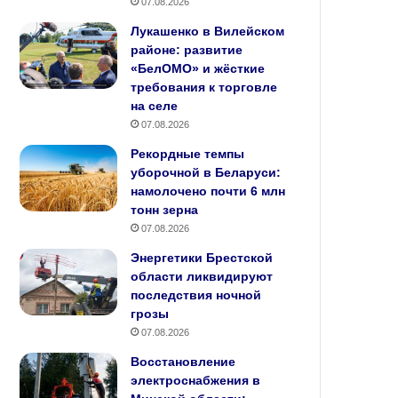
07.08.2026
Лукашенко в Вилейском
районе: развитие
«БелОМО» и жёсткие
требования к торговле
на селе
07.08.2026
Рекордные темпы
уборочной в Беларуси:
намолочено почти 6 млн
тонн зерна
07.08.2026
Энергетики Брестской
области ликвидируют
последствия ночной
грозы
07.08.2026
Восстановление
электроснабжения в