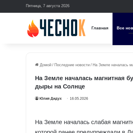
Пятница, 7 августа 2026
Главная
Все но
Домой
/
Последние новости
/
На Земле началась ма
На Земле началась магнитная бу
дыры на Солнце
Юлия Дидух
16.05.2026
На Земле началась слабая магнит
которой ранее предупреждали в Л