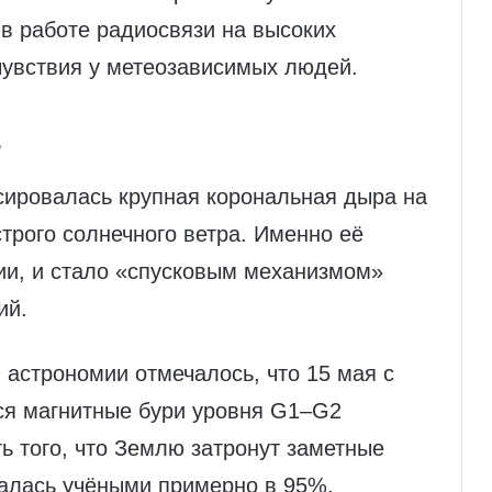
в работе радиосвязи на высоких
чувствия у метеозависимых людей.
з
сировалась крупная корональная дыра на
строго солнечного ветра. Именно её
ии, и стало «спусковым механизмом»
ий.
 астрономии отмечалось, что 15 мая с
ся магнитные бури уровня G1–G2
ь того, что Землю затронут заметные
алась учёными примерно в 95%.