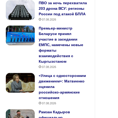
ПВО за ночь перехватила
203 дрона ВСУ: регионы
России под атакой БПЛА
07.08.2026
Премьер‑министр
Беларуси принял
участие в заседании
ЕМПС, намечены новые
форматы
взаимодействия с
Кыргызстаном
07.08.2026
«Улица с односторонним
движением»: Матвиенко
оценила
российско‑армянские
отношения
07.08.2026
Рамзан Кадыров
официально