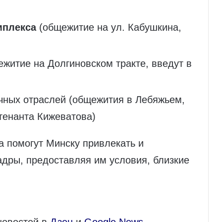
мплекса
(общежитие на ул. Кабушкина,
житие на Долгиновском тракте, введут в
ных отраслей (общежития в Лебяжьем,
тенанта Кижеватова)
а помогут Минску привлекать и
дры, предоставляя им условия, близкие
новостей в
Дзен
и
Google News
.