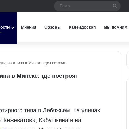
Поис
вости
Мнения
Обзоры
Калейдоскоп
Мы помним
тирного типа в Минске: где построят
па в Минске: где построят
тирного типа в Лебяжьем, на улицах
а Кижеватова, Кабушкина и на