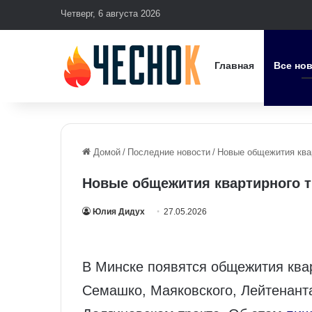
Четверг, 6 августа 2026
Главная
Все но
Домой
/
Последние новости
/
Новые общежития квар
Новые общежития квартирного ти
Юлия Дидух
27.05.2026
В Минске появятся общежития квар
Семашко, Маяковского, Лейтенант