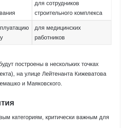
для сотрудников
вания
строительного комплекса
сплуатацию
для медицинских
ду
работников
удут построены в нескольких точках
ъекта), на улице Лейтенанта Кижеватова
Семашко и Маяковского.
ития
вым категориям, критически важным для