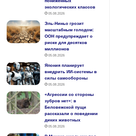
пониженных
экологических классов
05.08.2026
Эль-Ниньо грозит
масштабным голодом:
ООН предупреждает о
риске для десятков
миллионов
05.08.2026
Япония планирует
внедрить ИИ‑системы в
силы самообороны
05.08.2026
«Агрессии со стороны
зубров нет»: в
Беловежской пущи
рассказали о поведении
диких животных
05.08.2026