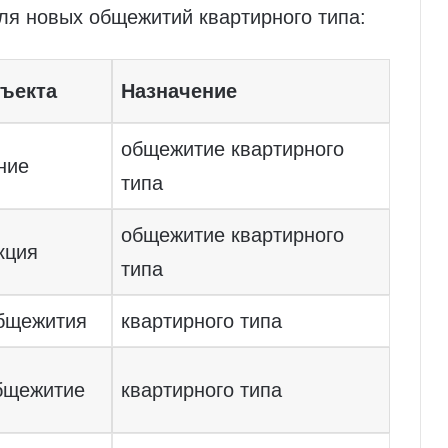
ля новых общежитий квартирного типа:
бъекта
Назначение
общежитие квартирного
ние
типа
общежитие квартирного
кция
типа
общежития
квартирного типа
бщежитие
квартирного типа