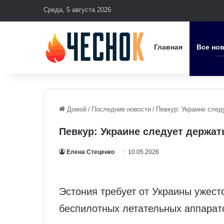
Среда, 5 августа 2026
Главная
Все но
Домой
/
Последние новости
/
Певкур: Украине след
Певкур: Украине следует держа
Елена Стеценко
10.05.2026
Эстония требует от Украины ужест
беспилотных летательных аппарат