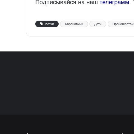
Подписывайся на наш
телеграмм
.
Метки
Барановичи
Дети
Происшестви