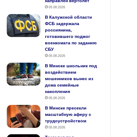
направлен вертолёт
05.08.2026
В Калужской области
ФСБ задержала
россиянина,
готовившего поджог
военкомата по заданию
СБУ
05.08.2026
В Минске школьник под
воздействием
мошенников вынес из
дома семейные
накопления
05.08.2026
В Минске пресекли
масштабную аферу с
трудоустройством
05.08.2026