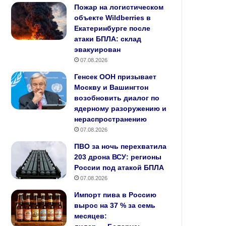
Пожар на логистическом
объекте Wildberries в
Екатеринбурге после
атаки БПЛА: склад
эвакуирован
07.08.2026
Генсек ООН призывает
Москву и Вашингтон
возобновить диалог по
ядерному разоружению и
нераспространению
07.08.2026
ПВО за ночь перехватила
203 дрона ВСУ: регионы
России под атакой БПЛА
07.08.2026
Импорт пива в Россию
вырос на 37 % за семь
месяцев: