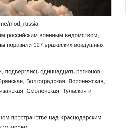
.me/mod_russia
ым российским военным ведомством,
ны поразили 127 вражеских воздушных
и, подверглись одиннадцать регионов
Брянская, Волгоградская, Воронежская,
язанская, Смоленская, Тульская и
шном пространстве над Краснодарским
ким морем.