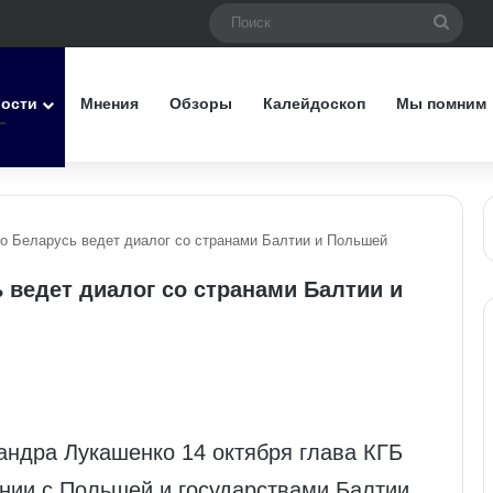
Поис
вости
Мнения
Обзоры
Калейдоскоп
Мы помним
то Беларусь ведет диалог со странами Балтии и Польшей
ь ведет диалог со странами Балтии и
андра Лукашенко 14 октября глава КГБ
ении с Польшей и государствами Балтии