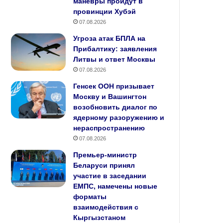
манёвры пройдут в
провинции Хубэй
07.08.2026
Угроза атак БПЛА на
Прибалтику: заявления
Литвы и ответ Москвы
07.08.2026
Генсек ООН призывает
Москву и Вашингтон
возобновить диалог по
ядерному разоружению и
нераспространению
07.08.2026
Премьер‑министр
Беларуси принял
участие в заседании
ЕМПС, намечены новые
форматы
взаимодействия с
Кыргызстаном