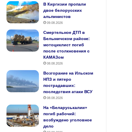
В Киргизии пропали
двое белорусских
альпинистов
09.08.2026
Смертельное ДТП в
Белыничском районе:
мотоциклист погиб
после столкновения с
КАМАЗом
08.08.2026
Возгорание на Ильском
НПЗ и пятеро
пострадавших:
последствия атаки ВСУ
08.08.2026
На «Беларуськалии»
погиб рабочий:
возбуждено уголовное
дело