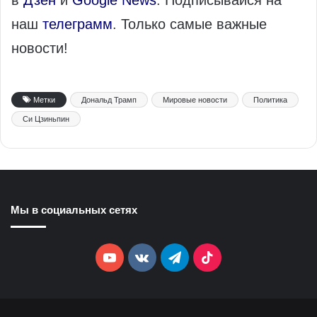
в
Дзен
и
Google News
. Подписывайся на
наш
телеграмм
. Только самые важные
новости!
Метки
Дональд Трамп
Мировые новости
Политика
Си Цзиньпин
Мы в социальных сетях
YouTube
vk.com
Telegram
TikTok