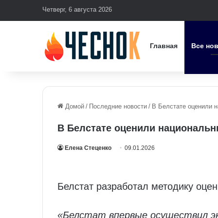
Четверг, 6 августа 2026
Главная
Все но
Домой
/
Последние новости
/
В Белстате оценили 
В Белстате оценили национальн
Елена Стеценко
09.01.2026
Белстат разработал методику оцен
«Белстат впервые осуществил э