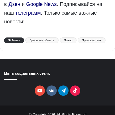
в
Дзен
и
Google News
. Подписывайся на
наш
телеграмм
. Только самые важные
новости!
Метки
Брестская область
Пожар
Происшествия
Мы в социальных сетях
YouTube
vk.com
Telegram
TikTok
© Copyright 2026, All Rights Reserved