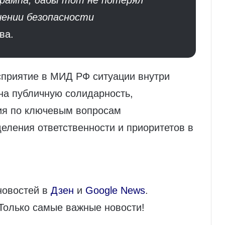
рампа, дабы тот не потерял
чении безопасности
ва.
сприятие в МИД РФ ситуации внутри
на публичную солидарность,
ия по ключевым вопросам
еления ответственности и приоритетов в
новостей в
Дзен
и
Google News
.
 Только самые важные новости!