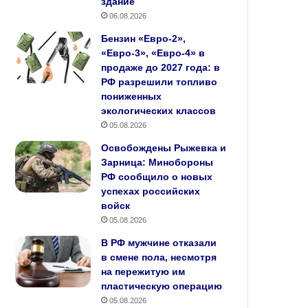
здание
06.08.2026
Бензин «Евро‑2»,
«Евро‑3», «Евро‑4» в
продаже до 2027 года: в
РФ разрешили топливо
пониженных
экологических классов
05.08.2026
Освобождены Рыжевка и
Зарница: Минобороны
РФ сообщило о новых
успехах российских
войск
05.08.2026
В РФ мужчине отказали
в смене пола, несмотря
на пережитую им
пластическую операцию
05.08.2026