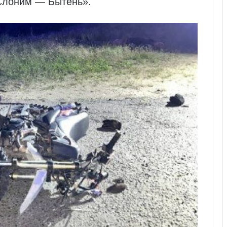
Слоним — Бытень».