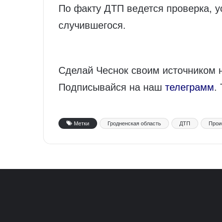
По факту ДТП ведется проверка, у
случившегося.
Сделай Чеснок своим источником 
Подписывайся на наш
телеграмм
.
Метки
Гродненская область
ДТП
Прои