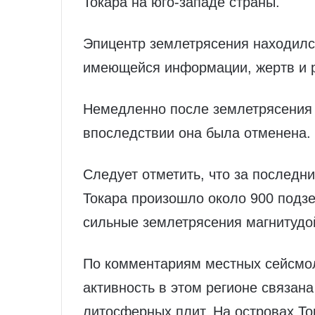
Токара на юго-западе страны.
Эпицентр землетрясения находился
имеющейся информации, жертв и 
Немедленно после землетрясения 
впоследствии она была отменена.
Следует отметить, что за последн
Токара произошло около 900 подзе
сильные землетрясения магнитудо
По комментариям местных сейсмо
активность в этом регионе связана
литосферных плит. На островах То