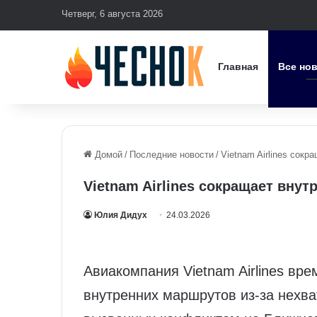
Четверг, 6 августа 2026
Главная
Все но
Домой
/
Последние новости
/
Vietnam Airlines сокр
Vietnam Airlines сокращает внут
Юлия Дидух
24.03.2026
Авиакомпания Vietnam Airlines вр
внутренних маршрутов из‑за нехва