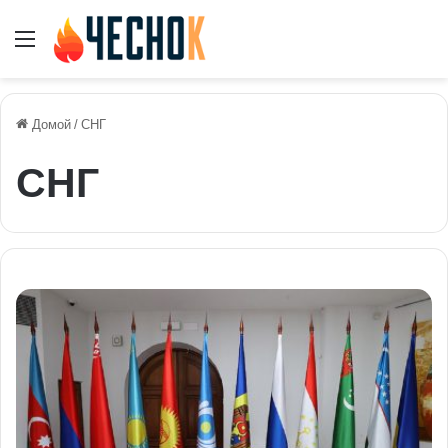
Меню
Домой
/
СНГ
СНГ