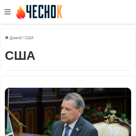
Меню
Домой
/
США
США