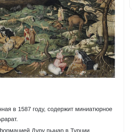
нная в 1587 году, содержит миниатюрное
Арарат.
формацией Дуру пынар в Турции,