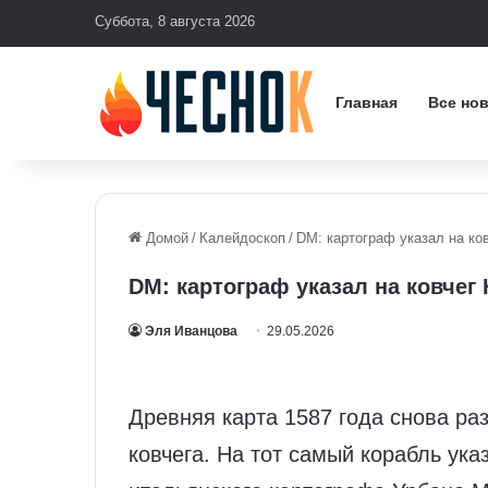
Суббота, 8 августа 2026
Главная
Все но
Домой
/
Калейдоскоп
/
DM: картограф указал на ко
DM: картограф указал на ковчег
Эля Иванцова
29.05.2026
Древняя карта 1587 года снова р
ковчега. На тот самый корабль ук