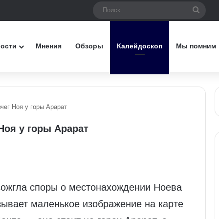
Поис
вости
Мнения
Обзоры
Калейдоскоп
Мы помним
вчег Ноя у горы Арарат
 Ноя у горы Арарат
азожгла споры о местонахождении Ноева
азывает маленькое изображение на карте