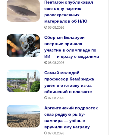
Пентагон опубликовал
еще одну партию
рассекреченных
материалов об НЛО
08.08.2026
Сборная Беларуси
впервые приняла
участие в олимпиаде по
ИИ — и сразу с медалями
08.08.2026
Самый молодой
профессор Кембриджа
ушёл в отставку из‑за
обвинений в плагиате
07.08.2026
Аргентинский подросток
спас редкую рыбу-
вампира — учёные
вручили ему награду
07.08.2026