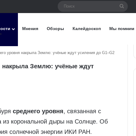
Поис
вости
Мнения
Обзоры
Калейдоскоп
Мы помним
него уровня накрыла Землю: учёные ждут усиления до G1–G2
я накрыла Землю: учёные ждут
буря
среднего уровня
, связанная с
а из корональной дыры на Солнце. Об
ия солнечной энергии ИКИ РАН.