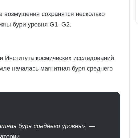
е возмущения сохранятся несколько
ожны бури уровня G1–G2.
и Института космических исследований
мле началась магнитная буря среднего
тная буря среднего уровня»
, —
атории.