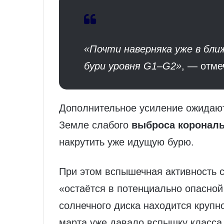
«Почти наверняка уже в бл
бури уровня G1–G2»
, — отме
Дополнительное усиление ожидают 
Земле слабого
выброса коронал
накрутить уже идущую бурю.
При этом вспышечная активность 
«остаётся в потенциально опасной
солнечного диска находится крупно
марта уже давало вспышку класса