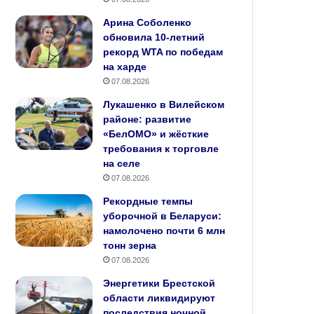
Арина Соболенко
обновила 10‑летний
рекорд WTA по победам
на харде
07.08.2026
Лукашенко в Вилейском
районе: развитие
«БелОМО» и жёсткие
требования к торговле
на селе
07.08.2026
Рекордные темпы
уборочной в Беларуси:
намолочено почти 6 млн
тонн зерна
07.08.2026
Энергетики Брестской
области ликвидируют
последствия ночной