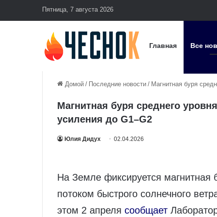
Пятница, 7 августа 2026
Главная
Все но
Домой
/
Последние новости
/
Магнитная буря сред
Магнитная буря среднего уровн
усиления до G1–G2
Юлия Дидух
02.04.2026
На Земле фиксируется магнитная 
потоком быстрого солнечного ветр
этом 2 апреля
сообщает
Лаборатор