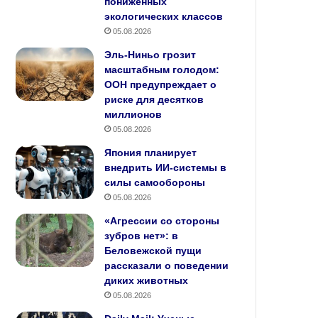
пониженных
экологических классов
05.08.2026
Эль-Ниньо грозит
масштабным голодом:
ООН предупреждает о
риске для десятков
миллионов
05.08.2026
Япония планирует
внедрить ИИ‑системы в
силы самообороны
05.08.2026
«Агрессии со стороны
зубров нет»: в
Беловежской пущи
рассказали о поведении
диких животных
05.08.2026