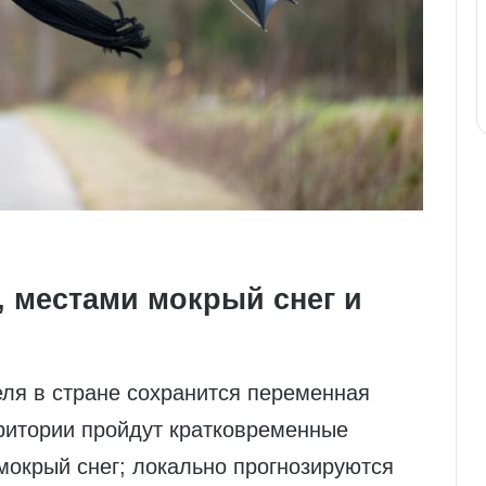
, местами мокрый снег и
еля в стране сохранится переменная
рритории пройдут кратковременные
мокрый снег; локально прогнозируются