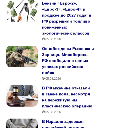
Бензин «Евро‑2»,
«Евро‑3», «Евро‑4» в
продаже до 2027 года: в
РФ разрешили топливо
пониженных
экологических классов
05.08.2026
Освобождены Рыжевка и
Зарница: Минобороны
РФ сообщило о новых
успехах российских
войск
05.08.2026
В РФ мужчине отказали
в смене пола, несмотря
на пережитую им
пластическую операцию
05.08.2026
В Израиле задержан
российский историк