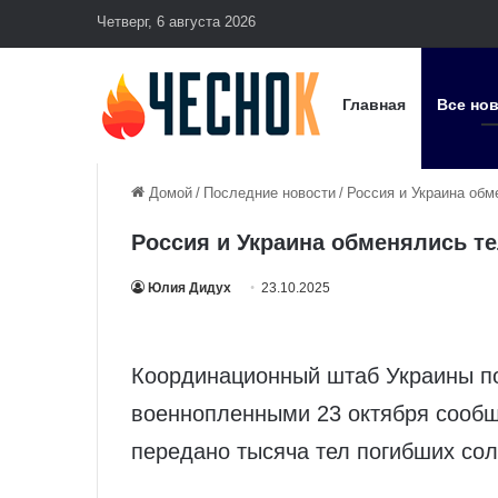
Четверг, 6 августа 2026
Главная
Все но
Домой
/
Последние новости
/
Россия и Украина обм
Россия и Украина обменялись т
Юлия Дидух
23.10.2025
Координационный штаб Украины п
военнопленными 23 октября сообщ
передано тысяча тел погибших сол