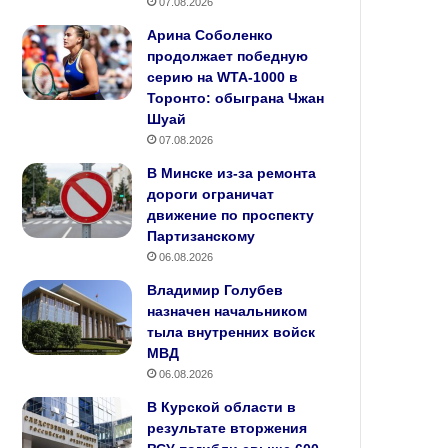
07.08.2026
Арина Соболенко
продолжает победную
серию на WTA‑1000 в
Торонто: обыграна Чжан
Шуай
07.08.2026
В Минске из-за ремонта
дороги ограничат
движение по проспекту
Партизанскому
06.08.2026
Владимир Голубев
назначен начальником
тыла внутренних войск
МВД
06.08.2026
В Курской области в
результате вторжения