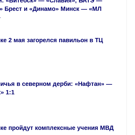
и: «Витебск» — «Славия», БАТЭ —
» Брест и «Динамо» Минск — «МЛ
»
ке 2 мая загорелся павильон в ТЦ
ничья в северном дерби: «Нафтан» —
» 1:1
ске пройдут комплексные учения МВД